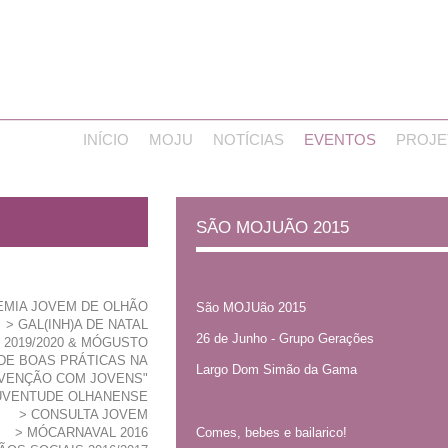
INÍCIO
MOJU
NOTÍCIAS
EVENTOS
PROJE
SÃO MOJUÃO 2015
EMIA JOVEM DE OLHÃO
São MOJUão 2015
GAL(INH)A DE NATAL
26 de Junho - Grupo Gerações
 2019/2020 & MÓGUSTO
 DE BOAS PRÁTICAS NA
Largo Dom Simão da Gama
VENÇÃO COM JOVENS"
JUVENTUDE OLHANENSE
CONSULTA JOVEM
Comes, bebes e bailarico!
MÓCARNAVAL 2016