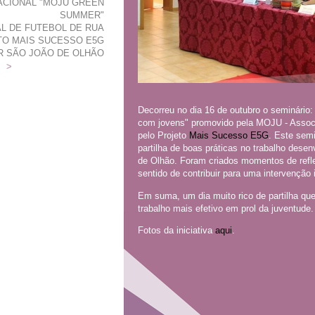
ACIONAL "MOJU GREEN
SUMMER"
AL DE FUTEBOL DE RUA
ETO MAIS SUCESSO E5G
AR SÃO JOÃO DE OLHÃO
>
Decorreu no dia 16 de outubro o seminário: 
com jovens" promovido pela MOJU - Assoc
pelo Projeto
Mais Sucesso E5G
. Este sem
partilha de boas práticas no trabalho dese
de Olhão. Foram criados momentos de reflex
sentido de contribuir para uma intervenção
Em suma, um dia muito rico de partilha qu
trabalho mais efetivo em prol da juventude.
Fotos da iniciativa
aqui
.